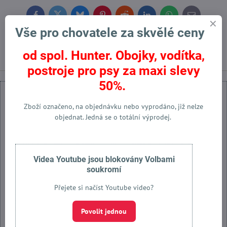
Facebook
Twitter
Bluesky
Pinterest
Reddit
LinkedIn
WhatsApp
E-
mail
Vše pro chovatele za skvělé ceny
Předchozí produkt
Následující produkt
od spol. Hunter. Obojky, vodítka,
postroje pro psy za maxi slevy
50%.
Zboží označeno, na objednávku nebo vyprodáno, již nelze
objednat. Jedná se o totální výprodej.
Externí obsah je blokován Volbami soukromí
Přejete si načíst externí obsah?
Videa Youtube jsou blokovány Volbami
soukromí
Povolit jednou
Přejete si načíst Youtube video?
Povolit a zapamatovat - souhlas s druhem cookie: Funkční
Povolit jednou