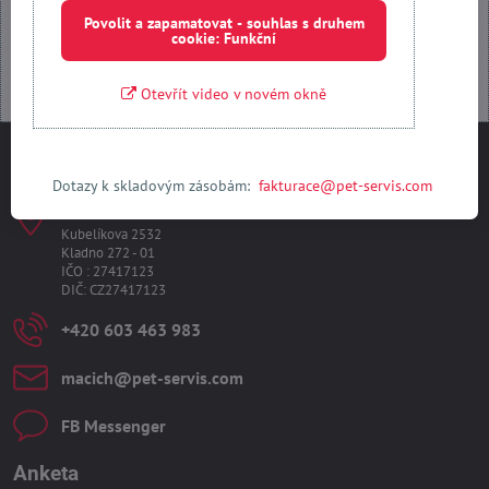
Otevřít obsah v novém okně
Povolit a zapamatovat - souhlas s druhem
cookie: Funkční
Otevřít video v novém okně
Kontakty
Dotazy k skladovým zásobám:
fakturace@pet-servis.com
PET-SERVIS s​.r​.o​.
Kubelíkova 2532
Kladno 272 - 01
IČO : 27417123
DIČ: CZ27417123
+420 603 463 983
macich​@pet-servis​.com
FB Messenger
Anketa