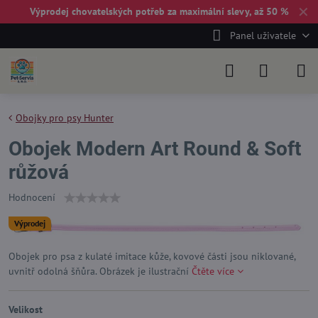
✕
Výprodej chovatelských potřeb za maximální slevy, až 50 %
Panel uživatele
Obojky pro psy Hunter
Obojek Modern Art Round & Soft
růžová
Hodnocení
Výprodej
Obojek pro psa z kulaté imitace kůže, kovové části jsou niklované,
uvnitř odolná šňůra. Obrázek je ilustrační
Čtěte více
Velikost