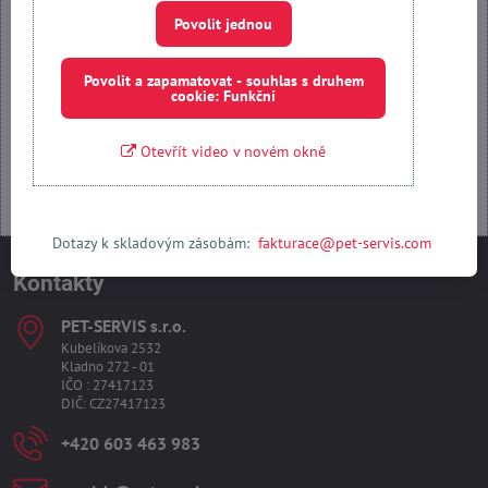
Povolit jednou
Povolit jednou
Povolit a zapamatovat - souhlas s druhem cookie: Funkční
Povolit a zapamatovat - souhlas s druhem
cookie: Funkční
Otevřít obsah v novém okně
Otevřít video v novém okně
Dotazy k skladovým zásobám:
fakturace@pet-servis.com
Kontakty
PET-SERVIS s​.r​.o​.
Kubelíkova 2532
Kladno 272 - 01
IČO : 27417123
DIČ: CZ27417123
+420 603 463 983