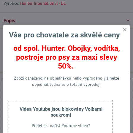
Výrobce:
Hunter International - DE
Popis
Vše pro chovatele za skvělé ceny
Facebook
Twitter
Bluesky
Pinterest
Reddit
LinkedIn
WhatsApp
E-
mail
od spol. Hunter. Obojky, vodítka,
postroje pro psy za maxi slevy
Předchozí produkt
Následující produkt
50%.
Zboží označeno, na objednávku nebo vyprodáno, již nelze
objednat. Jedná se o totální výprodej.
Videa Youtube jsou blokovány Volbami
Externí obsah je blokován Volbami soukromí
soukromí
Přejete si načíst externí obsah?
Přejete si načíst Youtube video?