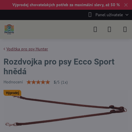
✕
Výprodej chovatelských potřeb za maximální slevy, až 50 %
Panel uživatele
Vodítka pro psy Hunter
Rozdvojka pro psy Ecco Sport
hnědá
Hodnocení
5
/
5
(
1
x)
Výprodej