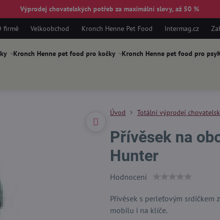
Výprodej chovatelských potřeb za maximální slevy, až 50 %
 firmě
Velkoobchod
Kronch Henne Pet Food
Intermag.cz
Za
ky
Kronch Henne pet food pro kočky
Kronch Henne pet food pro psy
K
Úvod
Totální výprodej chovatels
Přívěsek na obo
Hunter
Hodnocení
Přívěsek s perleťovým srdíčkem 
mobilu i na klíče.