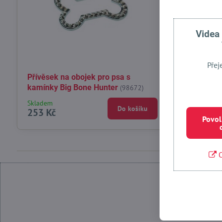
Videa
Přej
Přívěsek na obojek pro psa s
Přívěsek pr
kamínky Big Bone Hunter
Hunter
(98672)
(9823
Skladem
Skladem
Do košíku
253 Kč
76 Kč
Povol
O