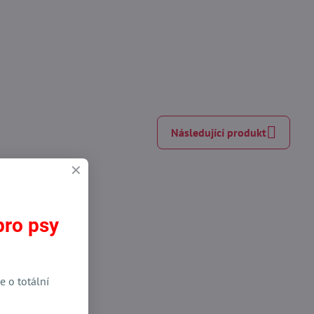
Následující produkt
pro psy
e o totální