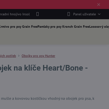
✕
hradní hnojivo Insol
Panel uživatele
rmivo pro psy Grain Free
Pamlsky pro psy Kronch Grain Free
Lososový ole
kých potřeb
Obojky pro psy Hunter
jek na klíče Heart/Bone -
z mušle a kovovou kostičkou vhodný na obojek pro psa, k