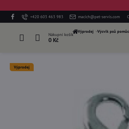
+420 603 463 983
macich@pet-servis.com
O
Výprodej
Výcvik psů pomůc
Nákupní košík
0 Kč
Výprodej