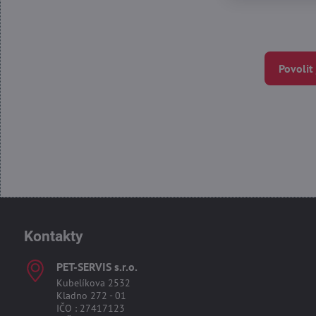
Povolit
Kontakty
PET-SERVIS s​.r​.o​.
Kubelíkova 2532
Kladno 272 - 01
IČO : 27417123