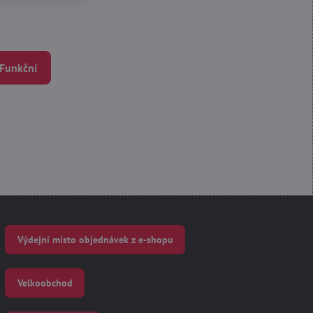
 Funkční
Výdejní místo objednávek z e-shopu
Velkoobchod