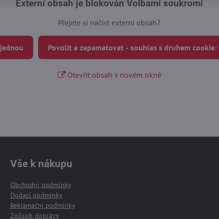
Externí obsah je blokován Volbami soukromí
Přejete si načíst externí obsah?
 jednou
Povolit a zapamatovat - souhlas s druhem cookie:
Otevřít obsah v novém okně
Vše k nákupu
Obchodní podmínky
Dodací podmínky
Reklamační podmínky
Způsob dopravy