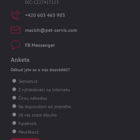
DIČ: CZ27417123
+420 603 463 983
macich​@pet-servis​.com
FB Messenger
Anketa
Odkud jste se o nás dozvěděli?
Seznam.cz
Z vyhledávání na internetu
Čirou náhodou
Na doporučení od známého
Už vás znám dlouho
Facebook
Heuréka.cz