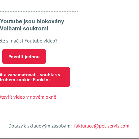
 Youtube jsou blokovány
Volbami soukromí
ete si načíst Youtube video?
o psa s kamínkem Heart
Přívěsek s kamínky Swarovski 
klíče. Hunter
4)
(98679)
Povolit jednou
Skladem
Do košíku
Do koš
183 Kč
it a zapamatovat - souhlas s
druhem cookie: Funkční
tevřít video v novém okně
Dotazy k skladovým zásobám:
fakturace@pet-servis.com