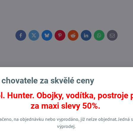
Facebook
Twitter
Bluesky
Pinterest
Reddit
LinkedIn
WhatsApp
E-
mail
 chovatele za skvělé ceny
l. Hunter. Obojky, vodítka, postroje 
Výprodej
za maxi slevy 50%.
ačeno, na objednávku nebo vyprodáno, již nelze objednat. Jedná s
výprodej.