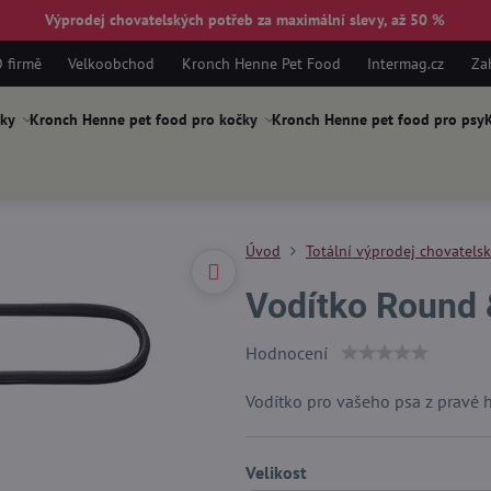
Výprodej chovatelských potřeb za maximální slevy, až 50 %
 firmě
Velkoobchod
Kronch Henne Pet Food
Intermag.cz
Za
ky
Kronch Henne pet food pro kočky
Kronch Henne pet food pro psy
K
Úvod
Totální výprodej chovatels
Vodítko Round 
Hodnocení
Vodítko pro vašeho psa z pravé 
Velikost