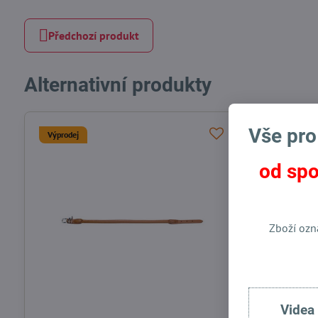
Předchozí produkt
Alternativní produkty
Vše pro
Výprodej
od spo
Zboží ozn
Videa