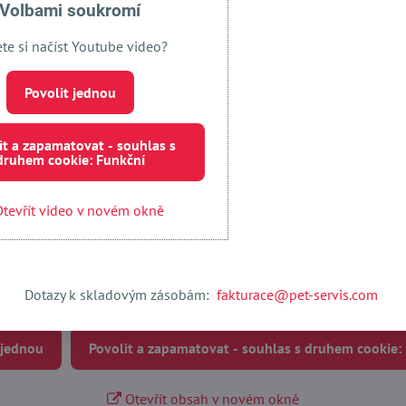
Volbami soukromí
ete si načíst Youtube video?
Povolit jednou
it a zapamatovat - souhlas s
druhem cookie: Funkční
tevřít video v novém okně
Externí obsah je blokován Volbami soukromí
Dotazy k skladovým zásobám:
fakturace@pet-servis.com
Přejete si načíst externí obsah?
 jednou
Povolit a zapamatovat - souhlas s druhem cookie:
Otevřít obsah v novém okně