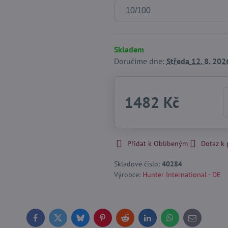
Skladem
Doručíme dne:
Středa
12. 8. 202
1482 Kč
Přidat k Oblíbeným
Dotaz k
Skladové číslo:
40284
Výrobce:
Hunter International - DE
Facebook
Twitter
Bluesky
Pinterest
Reddit
LinkedIn
WhatsApp
E-