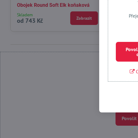
Obojek Round Soft Elk koňaková
Skladem
Přej
Zobrazit
od 743 Kč
Povol
O
Povolit