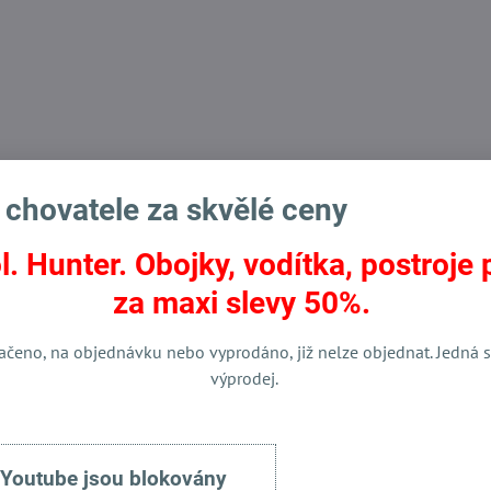
mail
 chovatele za skvělé ceny
l. Hunter. Obojky, vodítka, postroje 
za maxi slevy 50%.
ačeno, na objednávku nebo vyprodáno, již nelze objednat. Jedná s
výprodej.
 Youtube jsou blokovány