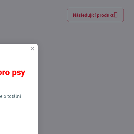
Následující produkt
pro psy
e o totální