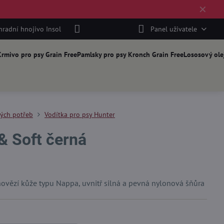
✕
hradní hnojivo Insol
Panel uživatele
rmivo pro psy Grain Free
Pamlsky pro psy Kronch Grain Free
Lososový ole
kých potřeb
Vodítka pro psy Hunter
& Soft černá
hovězí kůže typu Nappa, uvnitř silná a pevná nylonová šňůra