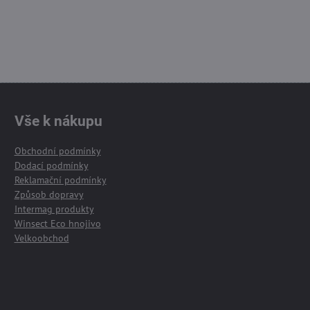
Vše k nákupu
Obchodní podmínky
Dodací podmínky
Reklamační podmínky
Způsob dopravy
Intermag produkty
Winsect Eco hnojivo
Velkoobchod