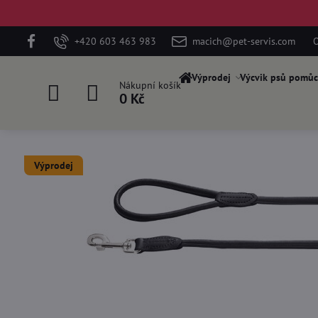
+420 603 463 983
macich@pet-servis.com
O
Výprodej
Výcvik psů pomůc
Nákupní košík
0 Kč
Výprodej