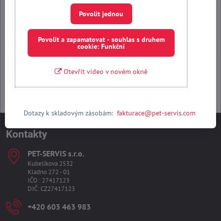
Povolit jednou
Povolit jednou
Povolit a zapamatovat - souhlas s druhem cookie: Funkční
Povolit a zapamatovat - souhlas s druhem
cookie: Funkční
Otevřít obsah v novém okně
Otevřít video v novém okně
Dotazy k skladovým zásobám:
fakturace@pet-servis.com
Kontakty
PET-SERVIS s​.r​.o​.
Kubelíkova 2532
Kladno 272 - 01
IČO : 27417123
DIČ: CZ27417123
+420 603 463 983