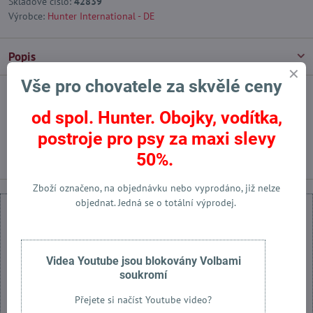
Skladové číslo:
42839
Výrobce:
Hunter International - DE
Popis
Vše pro chovatele za skvělé ceny
Facebook
Twitter
Bluesky
Pinterest
Reddit
LinkedIn
WhatsApp
E-
od spol. Hunter. Obojky, vodítka,
mail
postroje pro psy za maxi slevy
Předchozí produkt
Následující produkt
50%.
Zboží označeno, na objednávku nebo vyprodáno, již nelze
objednat. Jedná se o totální výprodej.
Videa Youtube jsou blokovány Volbami
Externí obsah je blokován Volbami soukromí
soukromí
Přejete si načíst externí obsah?
Přejete si načíst Youtube video?