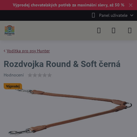
✕
Výprodej chovatelských potřeb za maximální slevy, až 50 %
Panel uživatele
Vodítka pro psy Hunter
Rozdvojka Round & Soft černá
Hodnocení
Výprodej