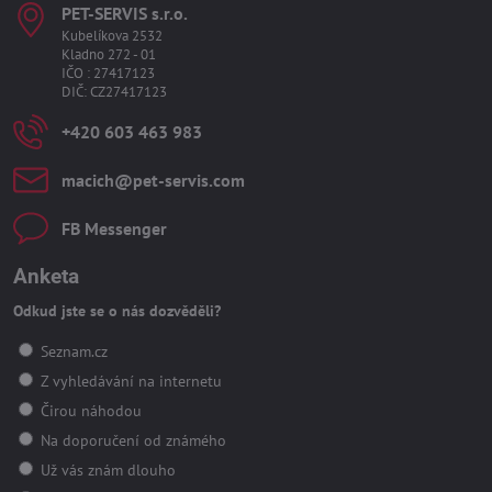
PET-SERVIS s​.r​.o​.
Kubelíkova 2532
Kladno 272 - 01
IČO : 27417123
DIČ: CZ27417123
+420 603 463 983
macich​@pet-servis​.com
FB Messenger
Anketa
Odkud jste se o nás dozvěděli?
Seznam.cz
Z vyhledávání na internetu
Čirou náhodou
Na doporučení od známého
Už vás znám dlouho