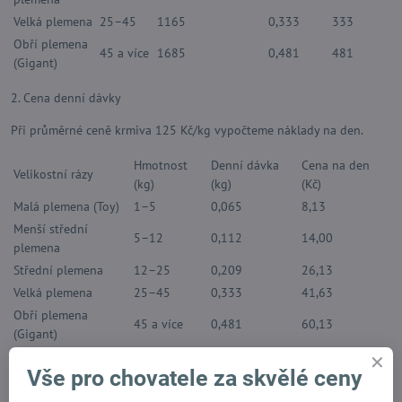
Velká plemena
25–45
1165
0,333
333
Obří plemena
45 a více
1685
0,481
481
(Gigant)
2. Cena denní dávky
Při průměrné ceně krmiva 125 Kč/kg vypočteme náklady na den.
Hmotnost
Denní dávka
Cena na den
Velikostní rázy
(kg)
(kg)
(Kč)
Malá plemena (Toy)
1–5
0,065
8,13
Menší střední
5–12
0,112
14,00
plemena
Střední plemena
12–25
0,209
26,13
Velká plemena
25–45
0,333
41,63
Obří plemena
45 a více
0,481
60,13
(Gigant)
3. Shrnutí
Vše pro chovatele za skvělé ceny
Přehled denní dávky krmiva a odpovídajících nákladů: