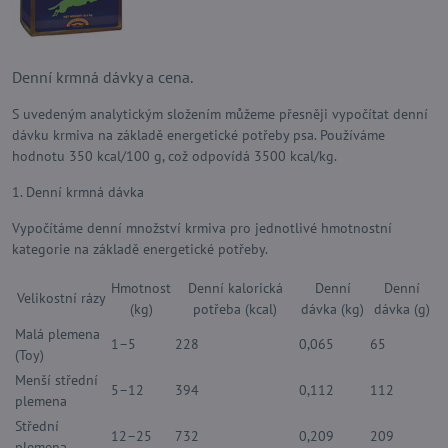
Denní krmná dávky a cena.
S uvedeným analytickým složením můžeme přesněji vypočítat denní
dávku krmiva na základě energetické potřeby psa. Používáme
hodnotu 350 kcal/100 g, což odpovídá 3500 kcal/kg.
1. Denní krmná dávka
Vypočítáme denní množství krmiva pro jednotlivé hmotnostní
kategorie na základě energetické potřeby.
Hmotnost
Denní kalorická
Denní
Denní
Velikostní rázy
(kg)
potřeba (kcal)
dávka (kg)
dávka (g)
Malá plemena
1–5
228
0,065
65
(Toy)
Menší střední
5–12
394
0,112
112
plemena
Střední
12–25
732
0,209
209
plemena