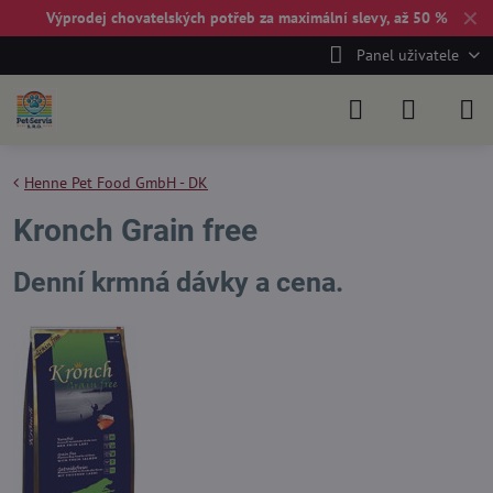
✕
Výprodej chovatelských potřeb za maximální slevy, až 50 %
Panel uživatele
Henne Pet Food GmbH - DK
Kronch Grain free
Denní krmná dávky a cena.