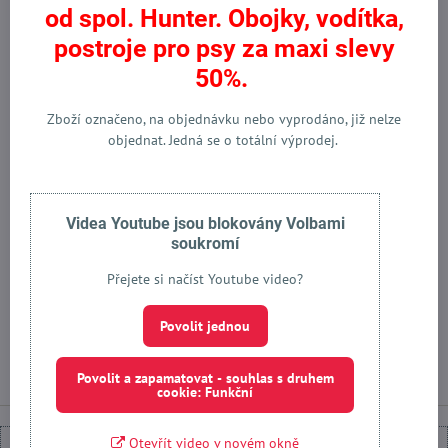
od spol. Hunter. Obojky, vodítka,
Hmotnost
Denní dávka
Cena na den
postroje pro psy za maxi slevy
Velikostní rázy
(kg)
(g)
(Kč)
50%.
Malá plemena (Toy)
1–5
65
8,13
Menší střední
Zboží označeno, na objednávku nebo vyprodáno, již nelze
5–12
112
14,00
plemena
objednat. Jedná se o totální výprodej.
Střední plemena
12–25
209
26,13
Velká plemena
25–45
333
41,63
Obří plemena
45 a více
481
60,13
Videa Youtube jsou blokovány Volbami
(Gigant)
soukromí
Přejete si načíst Youtube video?
Kornch Grain Free objednat
zde
Povolit jednou
Povolit a zapamatovat - souhlas s druhem
cookie: Funkční
Otevřít video v novém okně