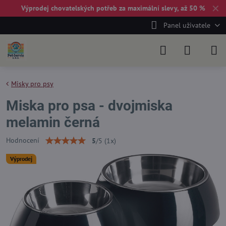
✕
Výprodej chovatelských potřeb za maximální slevy, až 50 %
Panel uživatele
Misky pro psy
Miska pro psa - dvojmiska
melamin černá
Hodnocení
5
/
5
(
1
x)
Výprodej