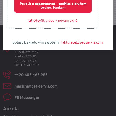
Povolit a zapamatovat - souhlas s druhem
cookie: Funkční
Otevřít video v novém okně
Kontakty
Dotazy k skladovým zásobám:
fakturace@pet-servis.com
PET-SERVIS s​.r​.o​.
Kubelíkova 2532
Kladno 272 - 01
IČO : 27417123
DIČ: CZ27417123
+420 603 463 983
macich​@pet-servis​.com
FB Messenger
Anketa