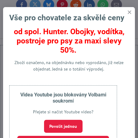
Facebook
Twitter
Bluesky
Pinterest
Reddit
LinkedIn
WhatsApp
E-
mail
Vše pro chovatele za skvělé ceny
Předchozí produkt
Následující produkt
od spol. Hunter. Obojky, vodítka,
postroje pro psy za maxi slevy
50%.
Zboží označeno, na objednávku nebo vyprodáno, již nelze
objednat. Jedná se o totální výprodej.
Externí obsah je blokován Volbami soukromí
Přejete si načíst externí obsah?
Videa Youtube jsou blokovány Volbami
soukromí
Povolit jednou
Přejete si načíst Youtube video?
Povolit a zapamatovat - souhlas s druhem cookie: Funkční
Povolit jednou
Otevřít obsah v novém okně