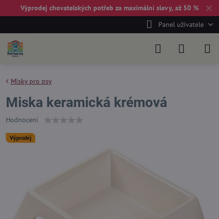
✕
Výprodej chovatelských potřeb za maximální slevy, až 50 %
Panel uživatele
Misky pro psy
Miska keramická krémová
Hodnocení
Výprodej