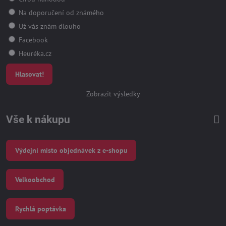
Na doporučení od známého
Už vás znám dlouho
Facebook
Heuréka.cz
Hlasovat!
Zobrazit výsledky
Vše k nákupu
Výdejní místo objednávek z e-shopu
Velkoobchod
Rychlá poptávka