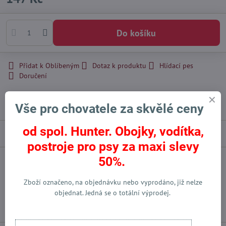
Do košíku
Přidat k Oblíbeným
Dotaz k produktu
Hlídací pes
Doručení
Skladové číslo:
91654
Výrobce:
Hunter International - DE
Vše pro chovatele za skvělé ceny
od spol. Hunter. Obojky, vodítka,
Popis
postroje pro psy za maxi slevy
50%.
Facebook
Twitter
Bluesky
Pinterest
Reddit
LinkedIn
WhatsApp
E-
mail
Zboží označeno, na objednávku nebo vyprodáno, již nelze
objednat. Jedná se o totální výprodej.
Předchozí produkt
Následující produkt