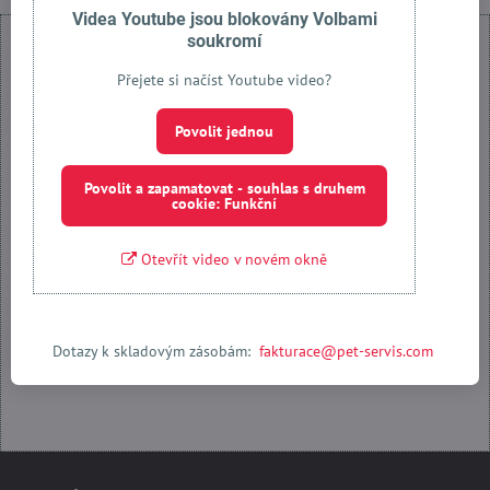
Videa Youtube jsou blokovány Volbami
soukromí
Přejete si načíst Youtube video?
Externí obsah je blokován Volbami soukromí
Povolit jednou
Přejete si načíst externí obsah?
Povolit a zapamatovat - souhlas s druhem
cookie: Funkční
Povolit jednou
Otevřít video v novém okně
Povolit a zapamatovat - souhlas s druhem cookie: Funkční
Otevřít obsah v novém okně
Dotazy k skladovým zásobám:
fakturace@pet-servis.com