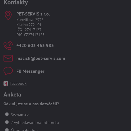
Kontakty
PET-SERVIS s​.r​.o​.
Kubelíkova 2532
Kladno 272 - 01
IČO : 27417123
DIČ: CZ27417123
+420 603 463 983
macich​@pet-servis​.com
FB Messenger
Facebook
Anketa
Odkud jste se o nás dozvěděli?
Seznam.cz
Z vyhledávání na internetu
Čirou náhodou