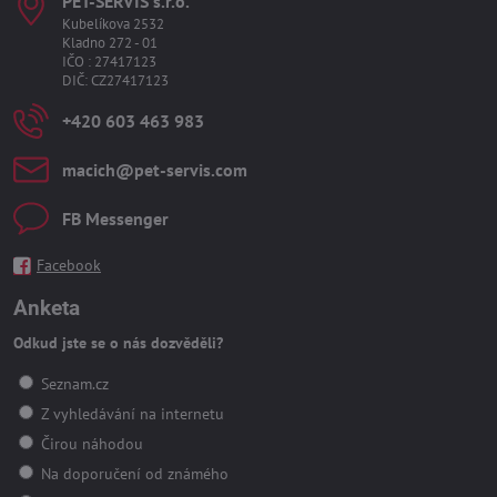
PET-SERVIS s​.r​.o​.
Kubelíkova 2532
Kladno 272 - 01
IČO : 27417123
DIČ: CZ27417123
+420 603 463 983
macich​@pet-servis​.com
FB Messenger
Facebook
Anketa
Odkud jste se o nás dozvěděli?
Seznam.cz
Z vyhledávání na internetu
Čirou náhodou
Na doporučení od známého