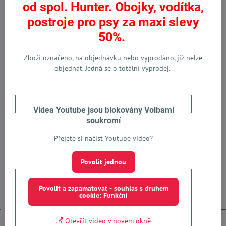
Alternativní produkty
od spol. Hunter. Obojky, vodítka,
postroje pro psy za maxi slevy
Výprodej
50%.
Zboží označeno, na objednávku nebo vyprodáno, již nelze
objednat. Jedná se o totální výprodej.
25%
Videa Youtube jsou blokovány Volbami
soukromí
Obojek pro psa Krazy Polo
Přejete si načíst Youtube video?
Skladem
od 200 Kč
Povolit jednou
Zobrazit
Povolit a zapamatovat - souhlas s druhem
cookie: Funkční
Otevřít video v novém okně