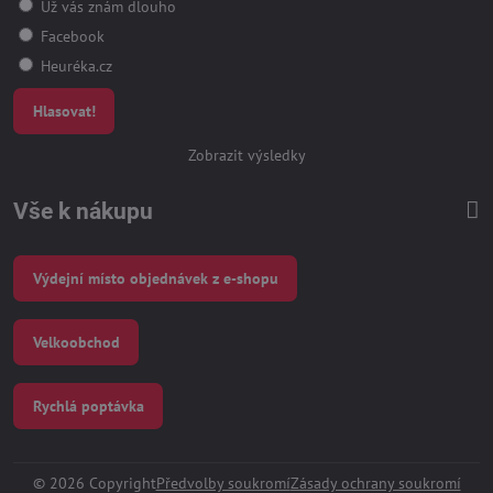
Už vás znám dlouho
Facebook
Heuréka.cz
Hlasovat!
Zobrazit výsledky
Vše k nákupu
Výdejní místo objednávek z e-shopu
Velkoobchod
Rychlá poptávka
©
2026
Copyright
Předvolby soukromí
Zásady ochrany soukromí