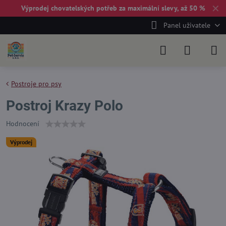
✕
Výprodej chovatelských potřeb za maximální slevy, až 50 %
Panel uživatele
Postroje pro psy
Postroj Krazy Polo
Hodnocení
Výprodej