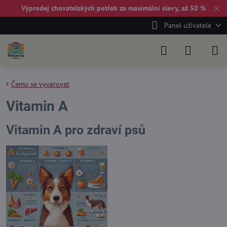
✕
Výprodej chovatelských potřeb za maximální slevy, až 50 %
Panel uživatele
Čemu se vyvarovat
Vitamin A
Vitamin A pro zdraví psů