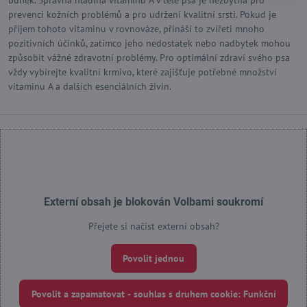
buněk. Správná hladina vitaminu A v těle psa je nezbytná pro
prevenci kožních problémů a pro udržení kvalitní srsti. Pokud je
příjem tohoto vitaminu v rovnováze, přináší to zvířeti mnoho
pozitivních účinků, zatímco jeho nedostatek nebo nadbytek mohou
způsobit vážné zdravotní problémy. Pro optimální zdraví svého psa
vždy vybírejte kvalitní krmivo, které zajišťuje potřebné množství
vitaminu A a dalších esenciálních živin.
Externí obsah je blokován Volbami soukromí
Přejete si načíst externí obsah?
Povolit jednou
Povolit a zapamatovat - souhlas s druhem cookie: Funkční