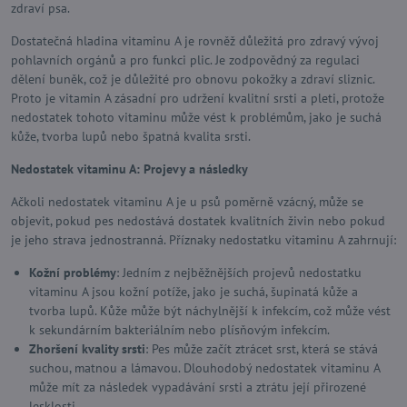
zdraví psa.
Dostatečná hladina vitaminu A je rovněž důležitá pro zdravý vývoj
pohlavních orgánů a pro funkci plic. Je zodpovědný za regulaci
dělení buněk, což je důležité pro obnovu pokožky a zdraví sliznic.
Proto je vitamin A zásadní pro udržení kvalitní srsti a pleti, protože
nedostatek tohoto vitaminu může vést k problémům, jako je suchá
kůže, tvorba lupů nebo špatná kvalita srsti.
Nedostatek vitaminu A: Projevy a následky
Ačkoli nedostatek vitaminu A je u psů poměrně vzácný, může se
objevit, pokud pes nedostává dostatek kvalitních živin nebo pokud
je jeho strava jednostranná. Příznaky nedostatku vitaminu A zahrnují:
Kožní problémy
: Jedním z nejběžnějších projevů nedostatku
vitaminu A jsou kožní potíže, jako je suchá, šupinatá kůže a
tvorba lupů. Kůže může být náchylnější k infekcím, což může vést
k sekundárním bakteriálním nebo plísňovým infekcím.
Zhoršení kvality srsti
: Pes může začít ztrácet srst, která se stává
suchou, matnou a lámavou. Dlouhodobý nedostatek vitaminu A
může mít za následek vypadávání srsti a ztrátu její přirozené
lesklosti.