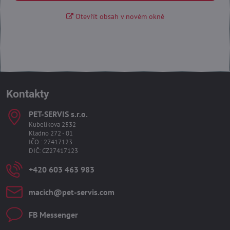
Otevřít obsah v novém okně
Kontakty
PET-SERVIS s​.r​.o​.
Kubelíkova 2532
Kladno 272 - 01
IČO : 27417123
DIČ: CZ27417123
+420 603 463 983
macich​@pet-servis​.com
FB Messenger