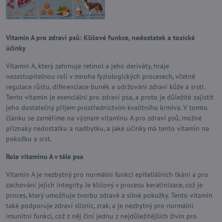
Vitamin A pro zdraví psů: Klíčové funkce, nedostatek a toxické
účinky
Vitamin A, který zahrnuje retinol a jeho deriváty, hraje
nezastupitelnou roli v mnoha fyziologických procesech, včetně
regulace růstu, diferenciace buněk a udržování zdraví kůže a srsti.
Tento vitamin je esenciální pro zdraví psa, a proto je důležité zajistit
jeho dostatečný příjem prostřednictvím kvalitního krmiva. V tomto
článku se zaměříme na význam vitaminu A pro zdraví psů, možné
příznaky nedostatku a nadbytku, a jaké účinky má tento vitamin na
pokožku a srst.
Role vitaminu A v těle psa
Vitamin A je nezbytný pro normální funkci epiteliálních tkání a pro
zachování jejich integrity. Je klíčový v procesu keratinizace, což je
proces, který umožňuje tvorbu zdravé a silné pokožky. Tento vitamin
také podporuje zdraví sliznic, zrak, a je nezbytný pro normální
imunitní funkci, což z něj činí jednu z nejdůležitějších živin pro